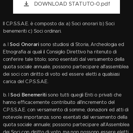
DOWNLOAD STATUTO-0.pdf
Il C.P.S.S.A.E. è composto da: a) Soci onorari b) Soci
benemeriti c) Soci ordinari.
Soci Onorari
a. I
sono studiosi di Storia, Archeologia ed
Etnografia ai quali il Consiglio Direttivo ha ritenuto di
conferire tale titolo; sono esentati dal versamento della
quota sociale annuale, possono partecipare all'assemblea
dei soci con diritto di voto ed essere eletti a qualsiasi
carica del C.P.S.S.A.E.
Soci Benemeriti
b. I
sono tutti quegli Enti o privati che
hanno efficacemente contribuito all'incremento del
C.P.S.S.A.E. con versamento di somme, donazioni ed atti di
notevole importanza; sono esentati dal versamento della
quota sociale annuale; possono partecipare all'Assemblea
dei Soci con diritto di voto, ma non possono essere eletti