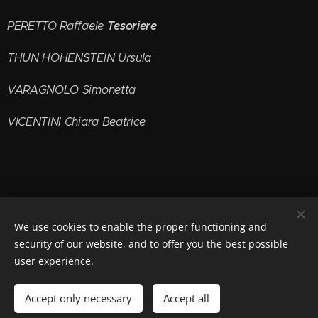
Tesoriere
PERETTO Raffaele
THUN HOHENSTEIN Ursula
VARAGNOLO Simonetta
VICENTINI Chiara Beatrice
C.P.S.S.A.E.
We use cookies to enable the proper functioning and
via Giacomo Giro n°1 45100 Rovigo
security of our website, and to offer you the best possible
email: info@padusacpssae.it
Cookies
user experience.
Languages
Accept only necessary
Accept all
Italiano
English