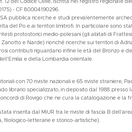
. 12 del Codice Civile, iscritta nel registro regionale d
(RO175) - CF 80004190296.
A pubblica ricerche e studi prevalentemente archeolo
lta del Po e ai territori limitrofi. In particolare sono stat
ontesti protostorici medio-polesani (gli abitati di Fratt
 Zanotto e Narde) nonché ricerche sui territori di Adria
si contributi riguardano infine le età del Bronzo e d
ell'Emilia e della Lombardia orientale.
toriali con 70 riviste nazionali e 65 riviste straniere,
do librario specializzato, in deposito dal 1988 presso l
ncordi di Rovigo che ne cura la catalogazione e la fr
a inserita dal MiUR tra le riviste di fascia B dell'area
, filologico-letterarie e storico-artistiche).