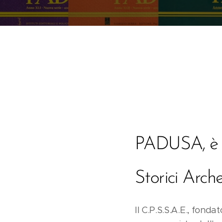
PADUSA, è la
Storici Arch
Il C.P.S.S.A.E., fonda